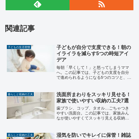
関連記事
子どもが自分で支度できる！朝の
子どもの生活習慣
イライラを減らす5つの時短アイ
デア
毎朝「早くして！」と怒ってしまうママ
へ。この記事では、子どもの支度を自分
で進められるようになる5つのコツと、年
齢別の実例をご紹介します。
洗面所まわりをスッキリ見せる！
暮らしと収納の工夫
家族で使いやすい収納の工夫7選
歯ブラシ、コップ、タオル…ごちゃつき
やすい洗面台。この記事では、家族みん
なが使いやすくてスッキリ見える収納ア
イデアを7つ紹介します。
湿気を防いでキレイに保管！雑誌
暮らしと収納の工夫