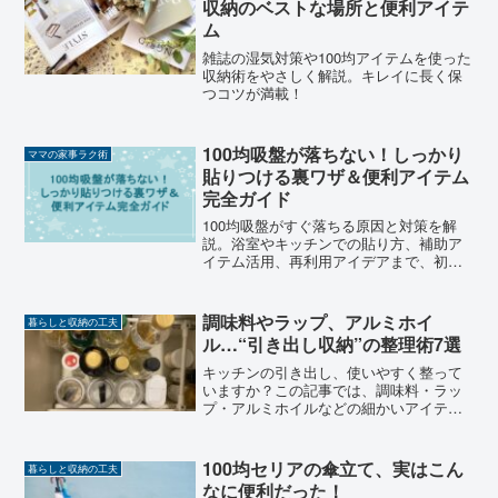
収納のベストな場所と便利アイテ
ム
雑誌の湿気対策や100均アイテムを使った
収納術をやさしく解説。キレイに長く保
つコツが満載！
100均吸盤が落ちない！しっかり
ママの家事ラク術
貼りつける裏ワザ＆便利アイテム
完全ガイド
100均吸盤がすぐ落ちる原因と対策を解
説。浴室やキッチンでの貼り方、補助ア
イテム活用、再利用アイデアまで、初心
者でも簡単に試せる裏ワザをまとめまし
た。
調味料やラップ、アルミホイ
暮らしと収納の工夫
ル…“引き出し収納”の整理術7選
キッチンの引き出し、使いやすく整って
いますか？この記事では、調味料・ラッ
プ・アルミホイルなどの細かいアイテム
をスッキリ使いやすく収納する工夫を7つ
紹介します。
100均セリアの傘立て、実はこん
暮らしと収納の工夫
なに便利だった！