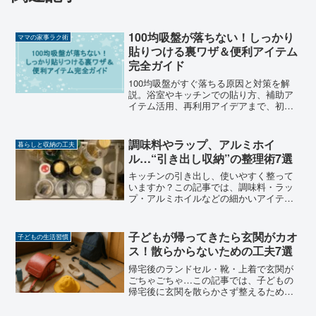
100均吸盤が落ちない！しっかり
ママの家事ラク術
貼りつける裏ワザ＆便利アイテム
完全ガイド
100均吸盤がすぐ落ちる原因と対策を解
説。浴室やキッチンでの貼り方、補助ア
イテム活用、再利用アイデアまで、初心
者でも簡単に試せる裏ワザをまとめまし
た。
調味料やラップ、アルミホイ
暮らしと収納の工夫
ル…“引き出し収納”の整理術7選
キッチンの引き出し、使いやすく整って
いますか？この記事では、調味料・ラッ
プ・アルミホイルなどの細かいアイテム
をスッキリ使いやすく収納する工夫を7つ
紹介します。
子どもが帰ってきたら玄関がカオ
子どもの生活習慣
ス！散らからないための工夫7選
帰宅後のランドセル・靴・上着で玄関が
ごちゃごちゃ…この記事では、子どもの
帰宅後に玄関を散らかさず整えるための
実用的な工夫を紹介します。