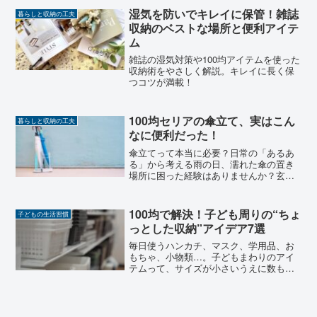
湿気を防いでキレイに保管！雑誌
暮らしと収納の工夫
収納のベストな場所と便利アイテ
ム
雑誌の湿気対策や100均アイテムを使った
収納術をやさしく解説。キレイに長く保
つコツが満載！
100均セリアの傘立て、実はこん
暮らしと収納の工夫
なに便利だった！
傘立てって本当に必要？日常の「あるあ
る」から考える雨の日、濡れた傘の置き
場所に困った経験はありませんか？玄関
に立てかけておいたら倒れてしまった
り、床がびしょ濡れになってしまった
り…。そんな日常のちょっとしたストレ
100均で解決！子ども周りの“ちょ
子どもの生活習慣
スを減らしてくれるのが、傘立...
っとした収納”アイデア7選
毎日使うハンカチ、マスク、学用品、お
もちゃ、小物類…。子どもまわりのアイ
テムって、サイズが小さいうえに数も多
くて、気づけばあちこちに散乱してしま
いますよね。「どう片づけてもすぐ散ら
かる…」「専用の収納家具を買うのはち
ょっと大変…」そんなとき...