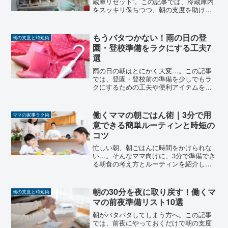
蔵庫リセット”。この記事では、冷蔵庫内
をスッキリ保ちつつ、朝の支度を助ける7
つの夜習慣をご紹介します。
もうバタつかない！雨の日の登
朝の支度と時短術
園・登校準備をラクにする工夫7
選
雨の日の朝はとにかく大変…。この記事
では、登園・登校前の準備を少しでもラ
クにするための工夫や便利アイテムをま
とめてご紹介します。
働くママの朝ごはん術｜3分で用
ママの家事ラク術
意できる簡単ルーティンと時短の
コツ
忙しい朝、朝ごはんに時間をかけられな
い…。そんなママ向けに、3分で準備でき
る朝食の考え方とルーティンを紹介しま
す！手抜きじゃなく、工夫で時短！
朝の30分を夜に取り戻す！働くマ
朝の支度と時短術
マの前夜準備リスト10選
朝がバタバタしてしまう方へ。この記事
では、前夜にやっておくだけで朝の支度