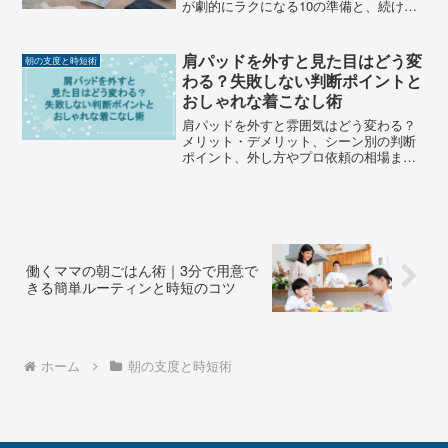
が劇的にラクになる10の準備と、続ける
コツを紹介します。
肩パッドを外すと見た目はどう変
朝の支度と時短術
わる？失敗しない判断ポイントと
おしゃれな着こなし術
肩パッドを外すと雰囲気はどう変わる？
メリット・デメリット、シーン別の判断
ポイント、外し方やプロ依頼の相場まで
丁寧に解説。就活スーツやフォーマルで
の注意点、古着・ヴィンテージの扱いも
カバー。初心者でも失敗しない肩パッド
調整ガイドです。
働くママの朝ごはん術｜3分で用意で
きる簡単ルーティンと時短のコツ
ホーム
朝の支度と時短術