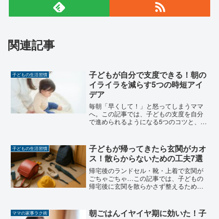
関連記事
子どもが自分で支度できる！朝の
子どもの生活習慣
イライラを減らす5つの時短アイ
デア
毎朝「早くして！」と怒ってしまうママ
へ。この記事では、子どもの支度を自分
で進められるようになる5つのコツと、年
齢別の実例をご紹介します。
子どもが帰ってきたら玄関がカオ
子どもの生活習慣
ス！散らからないための工夫7選
帰宅後のランドセル・靴・上着で玄関が
ごちゃごちゃ…この記事では、子どもの
帰宅後に玄関を散らかさず整えるための
実用的な工夫を紹介します。
朝ごはんイヤイヤ期に効いた！子
ママの家事ラク術