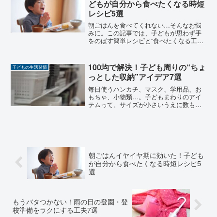
どもが自分から食べたくなる時短
レシピ5選
朝ごはんを食べてくれない…そんなお悩
みに。この記事では、子どもが思わず手
をのばす簡単レシピと“食べたくなる工
夫”を実体験ベースでご紹介します。
100均で解決！子ども周りの“ちょ
子どもの生活習慣
っとした収納”アイデア7選
毎日使うハンカチ、マスク、学用品、お
もちゃ、小物類…。子どもまわりのアイ
テムって、サイズが小さいうえに数も多
くて、気づけばあちこちに散乱してしま
いますよね。「どう片づけてもすぐ散ら
かる…」「専用の収納家具を買うのはち
ょっと大変…」そんなとき...
朝ごはんイヤイヤ期に効いた！子ども
が自分から食べたくなる時短レシピ5
選
もうバタつかない！雨の日の登園・登
校準備をラクにする工夫7選