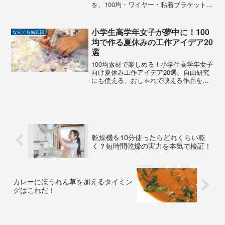
を、100均・ワイヤー・粘着ブラケットな
ど具体策で徹底解説。跡を残さずおしゃ
れに仕上げるコツも紹介。
小学生高学年女子が夢中に！100
なんでも備忘録
均で作る夏休みの工作アイデア20
選
100均素材で楽しめる！小学生高学年女子
向け夏休み工作アイデア20選。自由研究
にも使える、おしゃれで映える作品を紹
介。
乾燥機を10分使ったらどれくらい乾
く？短時間乾燥の実力を本気で検証！
カレーにほうれん草を加えるタイミン
グはこれだ！