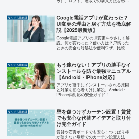
ゥ）、ロフト、通販での購入方法をわか
りやすく解説。文例や使い方も紹介して
います。
Google電話アプリが変わった？
なんでも備忘録
UI変更の理由と戻す方法を徹底解
説【2025最新版】
Google電話アプリのUI変更をやさしく解
説。何が変わった？使い方は？戸惑った
ときの安全な対処法や便利ワザ、比較、
FAQまで網羅。非公式APKは非推奨でセ
キュリティ面も安心ガイド。【2025最新
版】
もう迷わない！アプリの勝手なイ
なんでも備忘録
ンストールを防ぐ最強マニュアル
【Android・iPhone対応】
アプリが勝手にインストールされる原因
と対策を初心者向けに解説。Android・
iPhone両対応の安全ガイド！
壁を傷つけずカーテン設置！賃貸
なんでも備忘録
でも安心な代替アイデアと取り付
け完全ガイド
賃貸や石膏ボードでも安心！つっぱり棒
が使えない場所でのカーテン設置方法